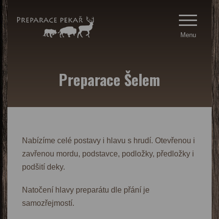
Menu
Preparace Šelem
Nabízíme celé postavy i hlavu s hrudí. Otevřenou i
zavřenou mordu, podstavce, podložky, předložky i
podšití deky.
Natočení hlavy preparátu dle přání je
samozřejmostí.