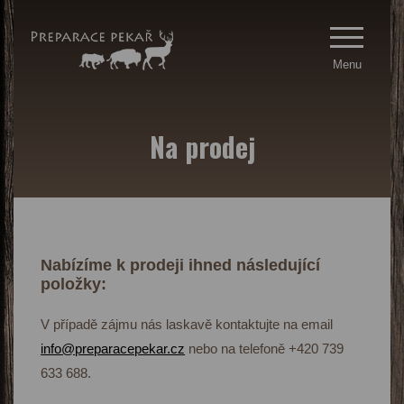
Menu
Na prodej
Nabízíme k prodeji ihned následující
položky:
V případě zájmu nás laskavě kontaktujte na email
info@preparacepekar.cz
nebo na telefoně +420 739
633 688.