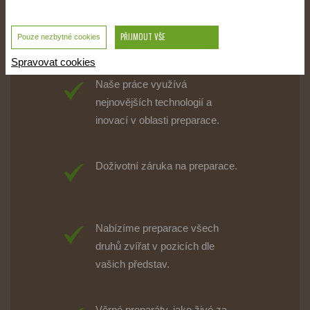
Náš ateliér je veterinárně
schválený s osvědčením pro
PŘIJMOUT VŠE
pohyb trofejí v rámci celé EU.
Pouze nezbytné cookies
Spravovat cookies
Naše práce využívá
nejnovějších technologií a
inovací v oblasti preparace.
Doživotní záruka na preparace.
Nabízíme preparace všech
druhů zvířat v pozicích dle
vašich představ.
Věrné preparáty, jako živé za