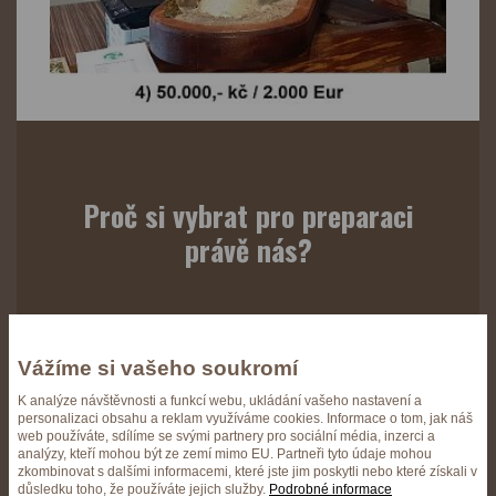
Proč si vybrat pro preparaci
právě nás?
Vážíme si vašeho soukromí
Jsme stabilní společnost s
letitou historií a masivním
K analýze návštěvnosti a funkcí webu, ukládání vašeho nastavení a
personalizaci obsahu a reklam využíváme cookies. Informace o tom, jak náš
zázemím.
web používáte, sdílíme se svými partnery pro sociální média, inzerci a
analýzy, kteří mohou být ze zemí mimo EU. Partneři tyto údaje mohou
zkombinovat s dalšími informacemi, které jste jim poskytli nebo které získali v
důsledku toho, že používáte jejich služby.
Podrobné informace