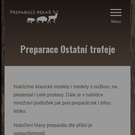
Menu
Preparace Ostatní trofeje
Nabízíme klasické modely i modely s nožkou; na
piedestal i celé postavy. Dále je v nabídce
množství podložek jak pod preparát tak i bílou
lebku.
Natočení hlavy preparátu dle přání je
samozřejmostí.