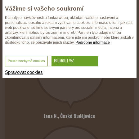
Ohlasy na naše služby
Vážíme si vašeho soukromí
K analýze návštěvnosti a funkcí webu, ukládání vašeho nastavení a
personalizaci obsahu a reklam využíváme cookies. Informace o tom, jak náš
web používáte, sdílíme se svými partnery pro sociální média, inzerci a
analýzy, kteří mohou být ze zemí mimo EU. Partneři tyto údaje mohou
zkombinovat s dalšími informacemi, které jste jim poskytli nebo které získali v
důsledku toho, že používáte jejich služby.
Podrobné informace
Chcete-li kvalitní
preparáty obraťte se na
PŘIJMOUT VŠE
Pouze nezbytné cookies
Preparaci Pekař. Budete
vždy spokojeni!
Spravovat cookies
Jana N.,
České Budějovice